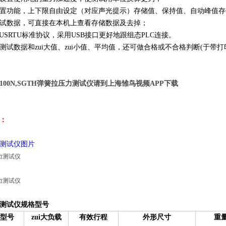
功能，上下限自由设定（对应声光提示）存储值、保持值、自动峰值存储
试数据，可直接在本机上查看存储数据及去掉；
SRTU标准协议，采用USB接口更好地跟组态PLC连接。
试数据和zui大值、zui小值、平均值，还可做合格或不合格判断(于带打印
0N,100N,SGTH弹簧拉压力测试仪请到上海雏鸟视频APP下载
：
测试仪图片
测试仪规格型号
品型号
zui大负载
有效行程
外形尺寸
重