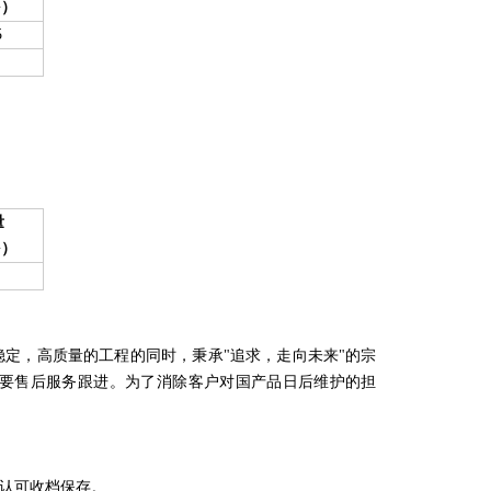
G）
5
量
G）
高质量的工程的同时，秉承"追求，走向未来"的宗
都需要售后服务跟进。为了消除客户对国产品日后维护的担
收档保存。