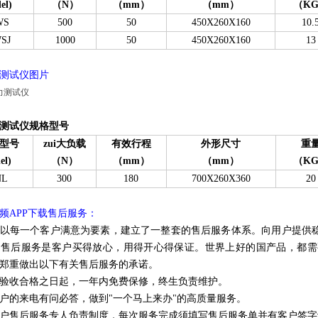
el)
（N）
（mm）
（mm）
（K
WS
500
50
450X260X160
10.
SJ
1000
50
450X260X160
13
测试仪图片
测试仪规格型号
型号
zui大负载
有效行程
外形尺寸
重
el)
（N）
（mm）
（mm）
（K
NL
300
180
700X260X360
20
APP下载售后服务：
每一个客户满意为要素，建立了一整套的售后服务体系。向用户提供稳定，
好的售后服务是客户买得放心，用得开心得保证。世界上好的国产品，
司郑重做出以下有关售后服务的承诺。
客户自验收合格之日起，一年内免费保修，终生负责维护。
，对客户的来电有问必答，做到"一个马上来办"的高质量服务。
立客户售后服务专人负责制度，每次服务完成须填写售后服务单并有客户签字认可