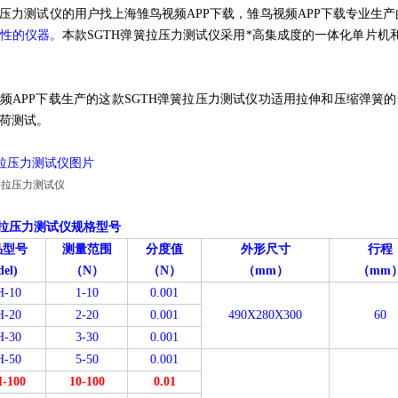
压力测试仪的用户找上海雏鸟视频APP下载，雏鸟视频APP下载专业生
的仪器。
本款SGTH弹簧拉压力测试仪采用*高集成度的一体化单片机和中
频APP下载生产的这款SGTH弹簧拉压力测试仪功适用拉伸和压缩弹簧
测试。
簧拉压力测试仪图片
簧拉压力测试仪规格型号
品型号
测量范围
分度值
外形尺寸
行程
el)
（N）
（N）
（mm）
（mm
H-10
1-10
0.001
H-20
2-20
0.001
490X280X300
60
H-30
3-30
0.001
H-50
5-50
0.001
-100
10-100
0.01