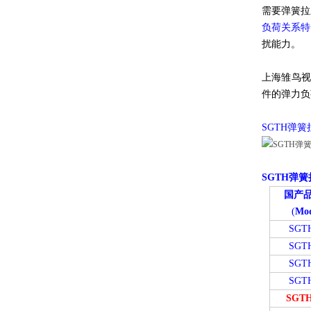
需要弹簧拉
负荷关系特性
扰能力。
上海雏鸟视
件的弹力负荷
SGTH弹
SGTH弹
国产
(
Mod
SGT
SGT
SGT
SGT
SGTH