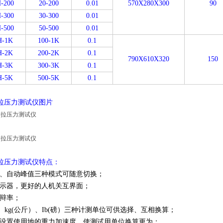
-200
20-200
0.01
570X280X300
90
-300
30-300
0.01
-500
50-500
0.01
H-1K
100-1K
0.1
H-2K
200-2K
0.1
790X610X320
150
H-3K
300-3K
0.1
H-5K
500-5K
0.1
簧拉压力测试仪图片
压力测试仪特点：
峰值、自动峰值三种模式可随意切换；
，更好的人机关互界面；
率；
、kg(公斤）、Ib(磅）三种计测单位可供选择、互相换算；
设置使用地的重力加速度，使测试用单位换算更为；