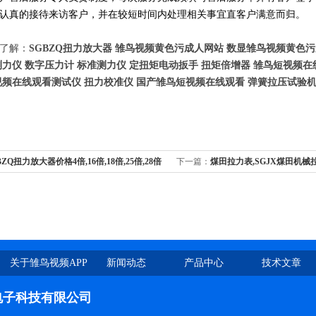
情、认真的接待来访客户，并在较短时间内处理相关事宜直客户满意而归。
解：
SGBZQ扭力放大器 雏鸟视频黄色污成人网站 数显雏鸟视频黄色
测力仪 数字压力计 标准测力仪 定扭矩电动扳手 扭矩倍增器 雏鸟短视频在
视频在线观看测试仪 扭力校准仪 国产雏鸟短视频在线观看 弹簧拉压试验机
BZQ扭力放大器价格4倍,16倍,18倍,25倍,28倍
下一篇：
煤田拉力表,SGJX煤田机械
关于雏鸟视频APP
新闻动态
产品中心
技术文章
下载
电子科技有限公司