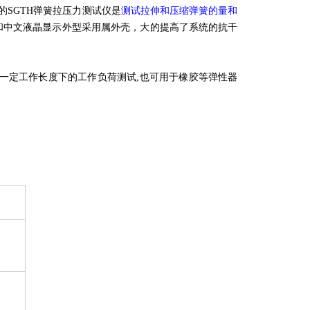
产的SGTH弹簧拉压力测试仪是
测试拉伸和压缩弹簧的量和
文液晶显示外型采用属外壳，大的提高了系统的抗干
的一定工作长度下的工作负荷测试,也可用于橡胶等弹性器
）