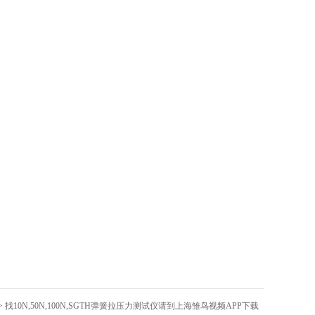
> 找10N,50N,100N,SGTH弹簧拉压力测试仪请到上海雏鸟视频APP下载