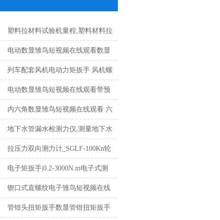
塑料拉材料试验机量程,塑料材料拉
力试验机价格
电动数显雏鸟短视频在线观看数显
定扭矩电动扳手数显电动扭矩枪价
列车配套风机电动力矩扳手 风机螺
格
丝安装可调式电动雏鸟短视频在线
电动数显雏鸟短视频在线观看带预
观看厂家
置扭矩预置式电动数显扭矩扳手厂
内六角数显雏鸟短视频在线观看 六
家
角套筒数显扭矩扳手 手动数字力矩
地下水管漏水检测力仪,测量地下水
扳手厂家
管漏水仪器,漏水检测力仪
拉压力双向测力计_SGLF-100Kn轮
辐式双向电子测力计价格
电子矩扳手|0.2-3000N.m电子式测
距大小的电子矩扳手价格
锲口式直螺纹电子雏鸟短视频在线
观看_直螺纹电子数字雏鸟短视频
管钳头扭矩扳手数显管钳扭矩扳手