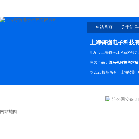
在线观看厂家
管钳式数显扭矩扳手价格
网站首页
关于雏鸟
下
上海铸衡电子科技
地址：上海市松江区新桥镇九
主营产品：
雏鸟视频黄色污成
© 2025 版权所有：上海铸衡
沪公网安备 310
网站地图